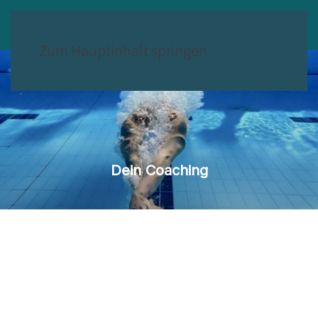
Zum Hauptinhalt springen
D
e
i
n
C
o
a
c
h
i
n
g