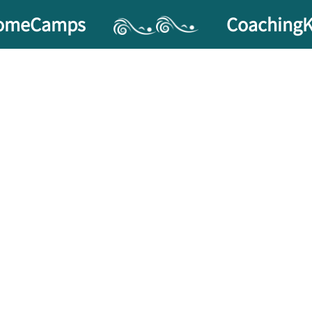
ome
Camps
Coaching
K